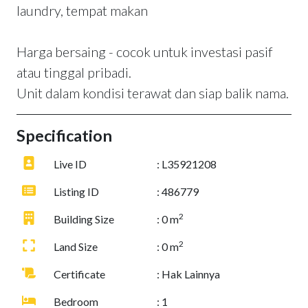
laundry, tempat makan
Harga bersaing - cocok untuk investasi pasif
atau tinggal pribadi.
Unit dalam kondisi terawat dan siap balik nama.
Specification
Live ID
: L35921208
Listing ID
: 486779
2
Building Size
: 0 m
2
Land Size
: 0 m
Certificate
: Hak Lainnya
Bedroom
: 1