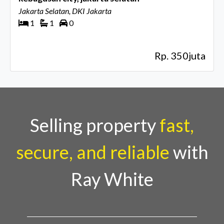
Jakarta Selatan, DKI Jakarta
1
1
0
Rp. 350juta
Selling property
fast,
secure, and reliable
with
Ray White