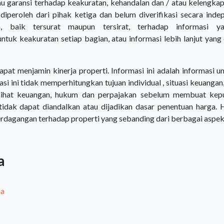
 garansi terhadap keakuratan, kehandalan dan / atau kelengka
 diperoleh dari pihak ketiga dan belum diverifikasi secara ind
a, baik tersurat maupun tersirat, terhadap informasi 
tuk keakuratan setiap bagian, atau informasi lebih lanjut yang 
pat menjamin kinerja properti. Informasi ini adalah informasi 
rmasi ini tidak memperhitungkan tujuan individual , situasi keuan
ihat keuangan, hukum dan perpajakan sebelum membuat kepu
 tidak dapat diandalkan atau dijadikan dasar penentuan harga.
erdagangan terhadap properti yang sebanding dari berbagai aspek
a
ia